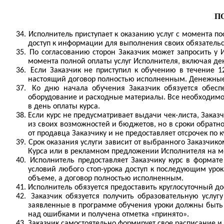
П
34.
Исполнитель приступает к оказанию услуг с момента по
доступ к информации для выполнения своих обязательс
35.
По согласованию сторон Заказчик может запросить у 
момента полной оплаты услуг Исполнителя, включая де
36.
Если Заказчик не приступил к обучению в течение 1
настоящий договор полностью исполненным. Денежные 
37.
Ко дню начала обучения Заказчик обязуется обесп
оборудование и расходные материалы. Все необходимое
в день оплаты курса.
38.
Если курс не предусматривает выдачи чек-листа, Зака
из своих возможностей и бюджетов, но в сроки обратн
от продавца Заказчику и не предоставляет отсрочек по к
39.
Срок оказания услуги зависит от выбранного Заказчико
Курса или в рекламном предложении Исполнителя на м
40.
Исполнитель предоставляет Заказчику курс в формате
условий любого стоп-урока доступ к последующим урок
объеме, а договор полностью исполненным.
41.
Исполнитель обязуется предоставить круглосуточный д
42.
Заказчик обязуется получить образовательную услуг
заявленные в программе обучения уроки должны быть
над ошибками и получена отметка «принято».
43.
Заказчик самостоятельно формирует свое расписание и