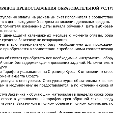
ОРЯДОК ПРЕДОСТАВЛЕНИЯ ОБРАЗОВАТЕЛЬНОЙ УСЛУ
ступления оплаты на расчетный счет Исполнителя в соответстви
тв в день, следующий за днем зачисления денежных средств.
Исполнителя изменение даты начала обучения. Дата выбираетс
нь оплаты.
2 (двенадцати) календарных месяцев с момента оплаты, обра
средства Заказчику не возвращаются.
ечить всю материальную базу, необходимую для прохождени
 приобретается в соответствии с требованиями соответствующе
зчик обязуется приобретать все необходимые инструменты, обо
ой связи без задержек сдачи домашних заданий. Исполнитель н
урсу.
м Тарифа и указывается на Странице Курса. К отношениям стор
омент акцепта Оферты.
 доступа к стоп-урокам. Стоп-уроки курса обязательны к выпо
ам и модулям ему не предоставляется, а по истечении срока о
оступ Заказчика к обучающим материалам в пределах срока обра
у строго в установленный тарифом срок обратной связи, пре
 изучены Заказчиком в полном объеме и полном количестве, 
 сроки сдачи домашних заданий. Исполнитель не несет ответств