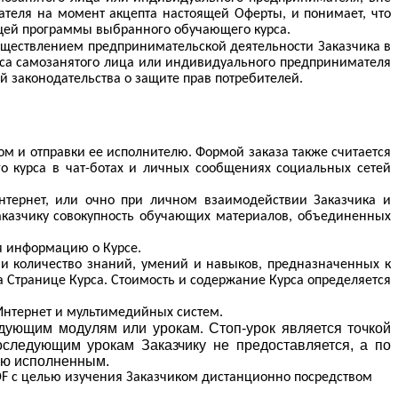
ателя на момент акцепта настоящей Оферты, и понимает, что
щей программы выбранного обучающего курса.
существлением предпринимательской деятельности Заказчика в
туса самозанятого лица или индивидуального предпринимателя
 законодательства о защите прав потребителей.
м и отправки ее исполнителю. Формой заказа также считается
 курса в чат-ботах и личных сообщениях социальных сетей
Интернет, или очно при личном взаимодействии Заказчика и
Заказчику совокупность обучающих материалов, объединенных
я информацию о Курсе.
и количество знаний, умений и навыков, предназначенных к
 Странице Курса. Стоимость и содержание Курса определяется
Интернет и мультимедийных систем.
едующим
модулям
или
урокам
Стоп-урок является точкой
.
последующим урокам Заказчику не предоставляется, а по
тью исполненным.
DF
с целью изучения Заказчиком дистанционно посредством