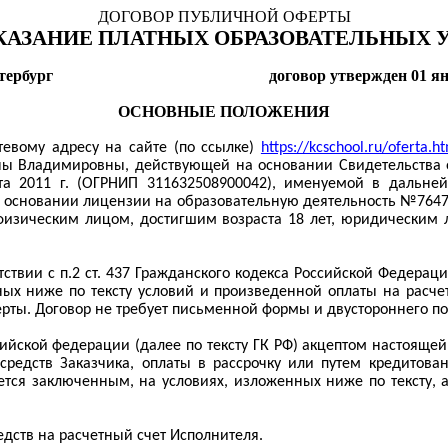
ДОГОВОР ПУБЛИЧНОЙ ОФЕРТЫ
КАЗАНИЕ ПЛАТНЫХ ОБРАЗОВАТЕЛЬНЫХ 
тербург
договор утвержден 01 ян
ОСНОВНЫЕ ПОЛОЖЕНИЯ
евому адресу на сайте (по ссылке)
https://kcschool.ru/oferta.h
ы Владимировны, действующей на основании Свидетельства о
а 2011 г. (ОГРНИП 311632508900042), именуемой в дальней
основании лицензии на образовательную деятельность №7647 
физическим лицом, достигшим возраста 18 лет, юридически
ствии с п.2 ст. 437 Гражданского кодекса Российской Федераци
ых ниже по тексту условий и произведенной оплаты на расчет
рты. Договор не требует письменной формы и двустороннего п
оссийской федерации (далее по тексту ГК РФ) акцептом настоящ
 средств Заказчика, оплаты в рассрочку или путем кредитов
ется заключенным, на условиях, изложенных ниже по тексту,
едств на расчетный счет Исполнителя.