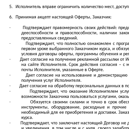
5.
Исполнитель вправе ограничить количество мест, досту
6.
Принимая акцепт настоящей Оферты, Заказчик:
·
Подтверждает правомерность своих действий: пред
дееспособности и правоспособности, наличии зако
предоставленных сведений.
·
Подтверждает, что полностью ознакомлен с про
первом уроке выбранного Заказчиком курса, и обязу
условия договоры оферты, программы обучения и рег
·
Дает согласие на получение рекламной рассылки от 
на сайте Исполнителя. Срок действия согласия – с
почты Исполнителя, указанные в Оферте.
·
Дает согласие на использование и демонстрацию 
получения услуг Исполнителя.
·
Дает согласие на обработку персональных данных в п
·
Подтверждает, что оказание Исполнителем услу
возможности Заказчика пользоваться услугами, ока
·
Обязуется своими силами и точно в срок обес
инструменты, оборудование, расходные и прочие 
необходимый для ее приобретения и доставки. Зака
курса.
·
Подтверждает, что заключает настоящий Договор не 
и увеличения, в том числе и с нуля, своего зараб