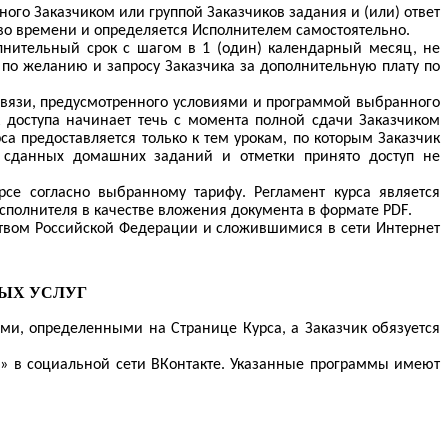
ого Заказчиком или группой Заказчиков задания и (или) ответ
 во времени и определяется Исполнителем самостоятельно.
лнительный срок с шагом в 1 (один) календарный месяц, не
 по желанию и запросу Заказчика за дополнительную плату по
 связи, предусмотренного условиями и программой выбранного
к доступа начинает течь с момента полной сдачи Заказчиком
са предоставляется только к тем урокам, по которым Заказчик
 сданных домашних заданий и отметки принято доступ не
е согласно выбранному тарифу. Регламент курса является
исполнителя в качестве вложения документа в формате
PDF
.
ством Российской Федерации и сложившимися в сети Интернет
НЫХ УСЛУГ
ами, определенными на Странице Курса, а Заказчик обязуется
» в социальной сети ВКонтакте. Указанные программы имеют