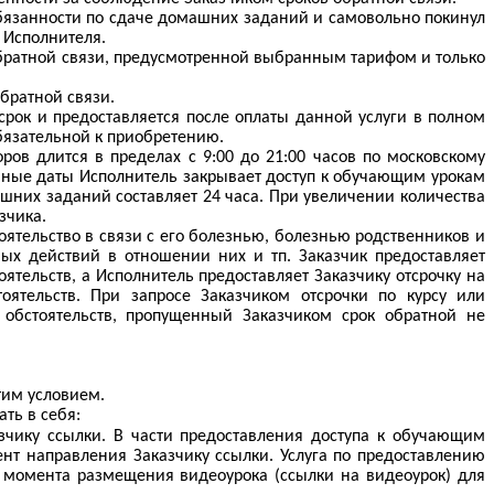
обязанности по сдаче домашних заданий и самовольно покинул
 Исполнителя.
 обратной связи, предусмотренной выбранным тарифом и только
братной связи.
рок и предоставляется после оплаты данной услуги в полном
бязательной к приобретению.
ров длится в пределах с 9:00 до 21:00 часов по московскому
анные даты Исполнитель закрывает доступ к обучающим урокам
шних заданий составляет 24 часа. При увеличении количества
зчика.
ятельство в связи с его болезнью, болезнью родственников и
ьных действий в отношении них и
тп
. Заказчик предоставляет
тельств, а Исполнитель предоставляет Заказчику отсрочку на
ятельств. При запросе Заказчиком отсрочки по курсу или
обстоятельств, пропущенный Заказчиком срок обратной не
тим условием.
ть в себя:
чику ссылки. В части предоставления доступа к обучающим
нт направления Заказчику ссылки. Услуга по предоставлению
с момента размещения видеоурока (ссылки на видеоурок) для