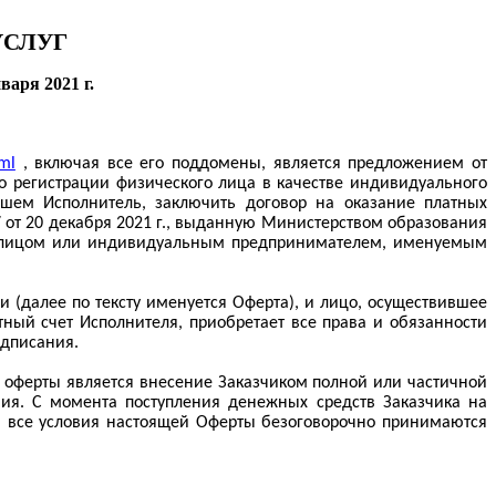
УСЛУГ
варя 2021 г.
tml
, включая все его поддомены, является предложением от
 регистрации физического лица в качестве индивидуального
шем Исполнитель, заключить договор на оказание платных
от 20 декабря 2021 г., выданную Министерством образования
м лицом или индивидуальным предпринимателем, именуемым
и (далее по тексту именуется Оферта), и лицо, осуществившее
ный счет Исполнителя, приобретает все права и обязанности
одписания.
ей оферты является внесение Заказчиком полной или частичной
ания. С момента поступления денежных средств Заказчика на
 а все условия настоящей Оферты безоговорочно принимаются