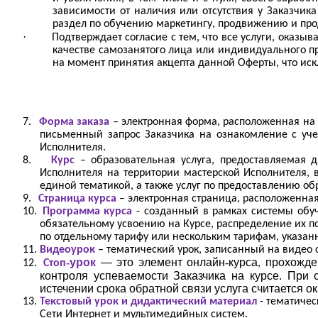
зависимости от наличия или отсутствия у Заказчик
раздел по обучению маркетингу, продвижению и пр
·
Подтверждает согласие с тем, что все услуги, ока
качестве самозанятого лица или индивидуального п
на момент принятия акцепта данной Оферты, что ис
7.
Форма заказа
– электронная форма, расположенная на 
письменный запрос Заказчика на ознакомление с уч
Исполнителя.
8.
Курс
– образовательная услуга, предоставляемая 
Исполнителя на территории мастерской Исполнителя, 
единой тематикой, а также услуг по предоставлению об
9.
Страница курса
– электронная страница, расположенна
10.
Программа курса
- созданный в рамках системы обу
обязательному усвоению на Курсе, распределение их п
по отдельному тарифу или нескольким тарифам, указанн
11.
Видеоурок
– тематический урок, записанный на видео
‑
урок
—
это
элемент
онлайн
‑
курса
прохожде
12.
Стоп
,
контроля успеваемости Заказчика на курсе. При 
истечении срока обратной связи услуга считается 
13.
Текстовый урок и дидактический материал
- тематичес
Сети Интернет и мультимедийных систем.