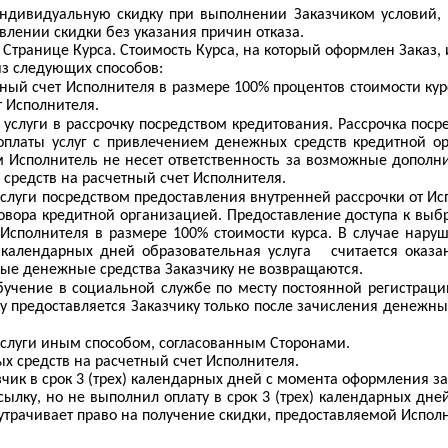
индивидуальную скидку при выполнении Заказчиком условий,
влении скидки без указания причин отказа.
 Странице Курса. Стоимость Курса, на который оформлен Заказ,
из следующих способов:
ый счет Исполнителя в размере 100% процентов стоимости курс
 Исполнителя.
слуги в рассрочку посредством кредитования. Рассрочка посре
оплаты услуг с привлечением денежных средств кредитной о
 Исполнитель не несет ответственность за возможные дополнит
средств на расчетный счет Исполнителя.
луги посредством предоставления внутренней рассрочки от Испо
овора кредитной организацией. Предоставление доступа к выбр
Исполнителя в размере 100% стоимости курса. В случае нару
 календарных дней образовательная услуга
считается оказ
ные денежные средства Заказчику не возвращаются.
бучение в социальной службе по месту постоянной регистраци
су предоставляется Заказчику только после зачисления денежн
услуги иным способом, согласованным Сторонами.
ых средств на расчетный счет Исполнителя.
зчик в срок 3 (трех) календарных дней с момента оформления за
ссылку, но не выполнил оплату в срок 3 (трех) календарных дн
трачивает право на получение скидки, предоставляемой Исполн