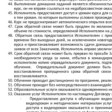
44.
Выполнение домашних заданий является обязанностью 
курс, он не вправе ссылаться на недобросовестное ока
45.
Исполнитель предоставляет доступ к урокам курса для
к тем урокам, по которым выполнены условия прохожден
46.
Курс не предусматривает автоматического открытия все
47.
Срок обратной связи может быть продлен по желанию
объеме по стоимости, определяемой Исполнителем на д
48.
Обратная связь предоставляется Исполнителем с прив
времени без выходных дней, за исключением новогодни
курса и приостанавливает возможность сдачи домашних
заявок от всех Заказчиков, Исполнитель вправе увеличи
49.
Срок обратной связи может быть прерван по просьбе З
необходимости ухода за ними, отбытия в командиро
исполнителю копию оправдательного документа, подтв
обучение.
Оправдательный документ должен быть 
восстановления пропущенного срока обратной связ
восстанавливается.
50.
Обучение проходит дистанционно по программе, реали
51.
Обучение проходит без непосредственного взаимодейст
52.
Образовательные услуги оказываются одновременно нес
53.
Оказание услуг Исполнителем по настоящему Договору 
·
Предоставление доступа к обучающим видео
видеоурокам и методическим материалам услуг
доступа к видеоурокам оказывается и принимае