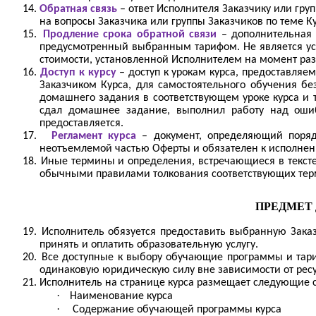
14.
Обратная связь
– ответ Исполнителя Заказчику или гру
на вопросы Заказчика или группы Заказчиков по теме К
15.
Продление срока обратной связи
– дополнительная 
предусмотренный выбранным тарифом. Не является усл
стоимости, установленной Исполнителем на момент ра
16.
Доступ к курсу
– доступ к урокам курса, предоставля
Заказчиком Курса, для самостоятельного обучения бе
домашнего задания в соответствующем уроке курса и то
сдал домашнее задание, выполнил работу над оши
предоставляется.
17.
Регламент курса
– документ, определяющий поряд
неотъемлемой частью Оферты и обязателен к исполнени
18.
Иные термины и определения, встречающиеся в тексте
обычными правилами толкования соответствующих тер
ПРЕДМЕТ 
19.
Исполнитель обязуется предоставить выбранную Заказ
принять и оплатить образовательную услугу.
20.
Все доступные к выбору обучающие программы и тари
одинаковую юридическую силу вне зависимости от рес
21.
Исполнитель на странице курса размещает следующие 
·
Наименование курса
·
Содержание обучающей программы курса