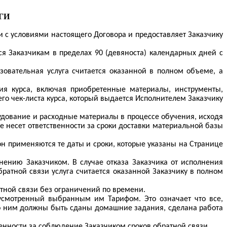
ГИ
и с условиями настоящего Договора и предоставляет Заказчику
я Заказчикам в пределах 90 (девяноста) календарных дней с
зовательная услуга считается оказанной в полном объеме, а
я курса, включая приобретенные материалы, инструменты,
го чек-листа курса, который выдается Исполнителем Заказчику
рудование и расходные материалы в процессе обучения, исходя
е несет ответственности за сроки доставки материальной базы
он применяются те даты и сроки, которые указаны на Странице
лнению Заказчиком. В случае отказа Заказчика от исполнения
братной связи услуга считается оказанной Заказчику в полном
тной связи без ограничений по времени.
дусмотренный выбранным им Тарифом. Это означает что все,
по ним должны быть сданы домашние задания, сделана работа
енности за соблюдение Заказчиком сроков обратной связи.