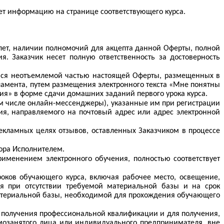
ает информацию на странице соответствующего курса.
лет, наличии полномочий для акцепта данной Оферты, полной
я. Заказчик несет полную ответственность за достоверность
мися неотъемлемой частью настоящей Оферты, размещенных в
гламента, путем размещения электронного текста «Мне понятны
ия» в форме сдачи домашних заданий первого урока курса.
том числе онлайн-мессенджеры), указанные им при регистрации
ия, направляемого на почтовый адрес или адрес электронной
екламных целях отзывов, оставленных Заказчиком в процессе
ора Исполнителем.
рименением электронного обучения, полностью соответствует
оков обучающего курса, включая рабочее место, освещение,
ия при отсутствии требуемой материальной базы и на срок
материальной базы, необходимой для прохождения обучающего
х получения профессиональной квалификации и для получения,
самозанятого лица или индивидуального предпринимателя, вне