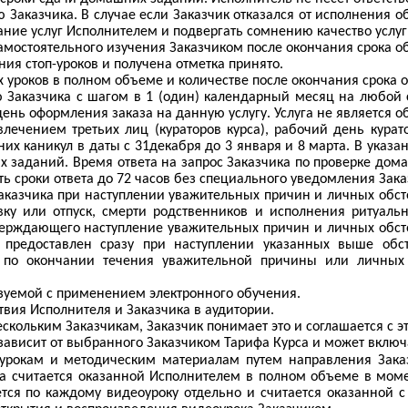
Заказчика. В случае если Заказчик отказался от исполнения 
зание услуг Исполнителем и подвергать сомнению качество услуг
 самостоятельного изучения Заказчиком после окончания срока
ия стоп-уроков и получена отметка принято.
х уроков в полном объеме и количестве после окончания срока о
 Заказчика с шагом в 1 (один) календарный месяц на любой с
ень оформления заказа на данную услугу. Услуга не является о
лечением третьих лиц (кураторов курса), рабочий день курато
х каникул в даты с 31декабря до 3 января и 8 марта. В указ
 заданий. Время ответа на запрос Заказчика по проверке дома
ть сроки ответа до 72 часов без специального уведомления Зака
аказчика при наступлении уважительных причин и личных обсто
вку или отпуск, смерти родственников и исполнения ритуал
ерждающего наступление уважительных причин и личных обстоя
предоставлен сразу при наступлении указанных выше обсто
и по окончании течения уважительной причины или личных 
зуемой с применением электронного обучения.
вия Исполнителя и Заказчика в аудитории.
кольким Заказчикам, Заказчик понимает это и соглашается с э
зависит от выбранного Заказчиком Тарифа Курса и может включа
урокам и методическим материалам путем направления Заказ
а считается оказанной Исполнителем в полном объеме в моме
тся по каждому видеоуроку отдельно и считается оказанной 