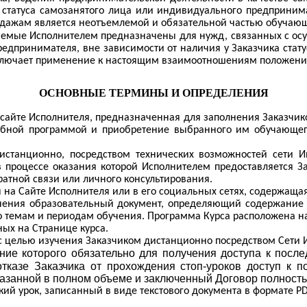
а статуса самозанятого лица или индивидуального предприним
одажам является неотъемлемой и обязательной частью обучаю
зываемые Исполнителем предназначены для нужд, связанных с о
редпринимателя, вне зависимости от наличия у Заказчика ста
ключает применение к настоящим взаимоотношениям положений
ОСНОВНЫЕ ТЕРМИНЫ И ОПРЕДЕЛЕНИЯ
сайте Исполнителя, предназначенная для заполнения Заказчико
ебной программой и приобретение выбранного им обучающего
дистанционно, посредством технических возможностей сети 
в процессе оказания которой Исполнителем предоставляется 
ратной связи или личного консультирования.
я на Сайте Исполнителя или в его социальных сетях, содержаща
чения образовательный документ, определяющий содержание 
о темам и периодам обучения. Программа Курса расположена на
ых на Странице курса.
 с целью изучения Заказчиком дистанционно посредством Сети 
ние
которого
обязательно
для
получения
доступа
к
посл
отказе Заказчика от прохождения стоп-уроков доступ к 
оказанной в полном объеме и заключенный Договор полнос
кий урок, записанный в виде текстового документа в формате
P