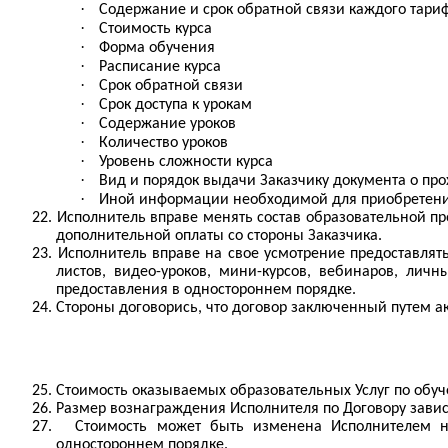
·
Содержание и срок обратной связи каждого тариф
·
Стоимость курса
·
Форма обучения
·
Расписание курса
·
Срок обратной связи
·
Срок доступа к урокам
·
Содержание уроков
·
Количество уроков
·
Уровень сложности курса
·
Вид и порядок выдачи Заказчику документа о пр
·
Иной информации необходимой для приобретения
22.
Исполнитель вправе менять состав образовательной пр
дополнительной оплаты со стороны Заказчика.
23.
Исполнитель вправе на свое усмотрение предоставлят
листов, видео-уроков, мини-курсов, вебинаров, лич
предоставления в одностороннем порядке.
24.
Стороны договорись, что договор заключенный путем ак
25.
Стоимость оказываемых образовательных Услуг по обуч
26.
Размер вознаграждения Исполнителя по Договору зави
27.
Стоимость может быть изменена Исполнителем на
одностороннем порядке.