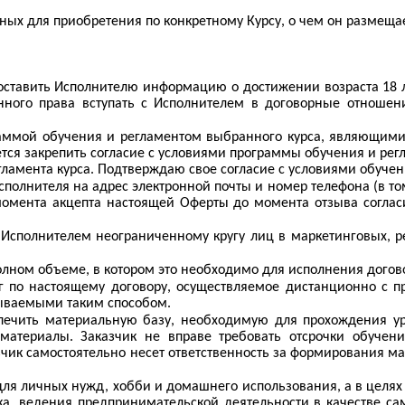
пных для приобретения по конкретному Курсу, о чем он размещ
оставить Исполнителю информацию о достижении возраста 18 
нного права вступать с Исполнителем в договорные отношени
граммой обучения и регламентом выбранного курса, являющи
ется закрепить согласие с условиями программы обучения и ре
ламента курса. Подтверждаю свое согласие с условиями обучен
Исполнителя на адрес электронной почты и номер телефона (в 
 момента акцепта настоящей Оферты до момента отзыва соглас
Исполнителем неограниченному кругу лиц в маркетинговых, р
олном объеме, в котором это необходимо для исполнения догов
г по настоящему договору, осуществляемое дистанционно с п
зываемыми таким способом.
печить материальную базу, необходимую для прохождения ур
материалы. Заказчик не вправе требовать отсрочки обучен
зчик самостоятельно несет ответственность за формирования 
для личных нужд, хобби и домашнего использования, а в целя
отка, ведения предпринимательской деятельности в качестве 