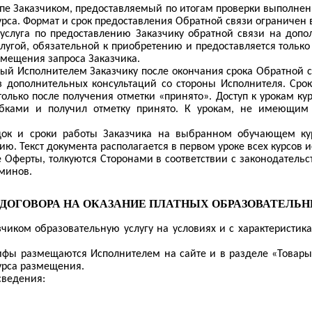
ппе Заказчиком, предоставляемый по итогам проверки выполненн
урса. Формат и срок предоставления Обратной связи ограничен
услуга по предоставлению Заказчику обратной связи на допо
угой, обязательной к приобретению и предоставляется только
змещения запроса Заказчика.
емый Исполнителем Заказчику после окончания срока Обратной
з дополнительных консультаций со стороны Исполнителя. Сро
лько после получения отметки «принято». Доступ к урокам кур
бками и получил отметку принято. К урокам, не имеющим
ок и сроки работы Заказчика на выбранном обучающем курс
ю. Текст документа располагается в первом уроке всех курсов 
 Оферты, толкуются Сторонами в соответствии с законодатель
минов.
ДОГОВОРА НА ОКАЗАНИЕ ПЛАТНЫХ ОБРАЗОВАТЕЛЬ
чиком образовательную услугу на условиях и с характеристик
фы размещаются Исполнителем на сайте и в разделе «Товары
урса размещения.
сведения: